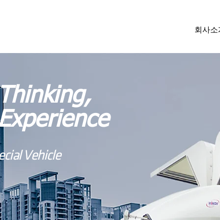
회사소
Thinking,
Experience
cial Vehicle