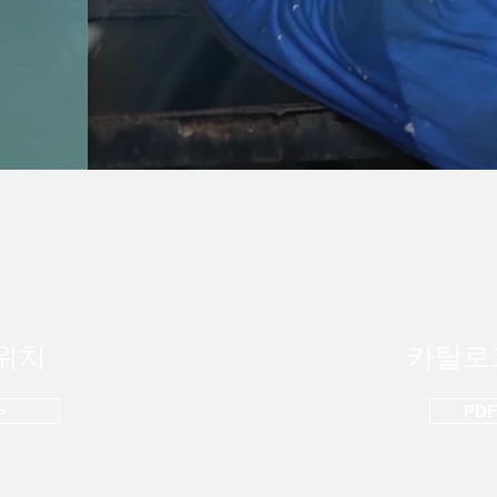
위치
카탈로
>
PD